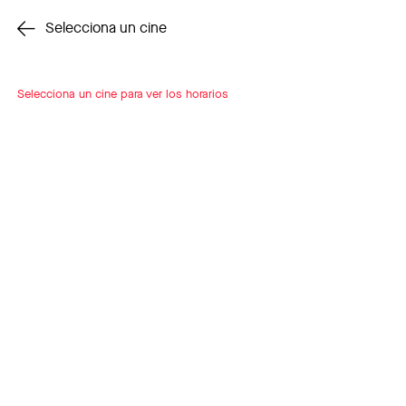
Cambiar cine
Selecciona un cine
Selecciona un cine para ver los horarios
INSCRÍBETE
A LOOP