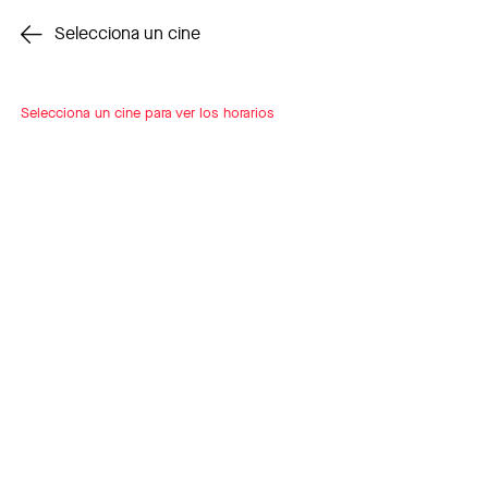
Cambiar cine
Selecciona un cine
Selecciona un cine para ver los horarios
INSCRÍBETE
A LOOP