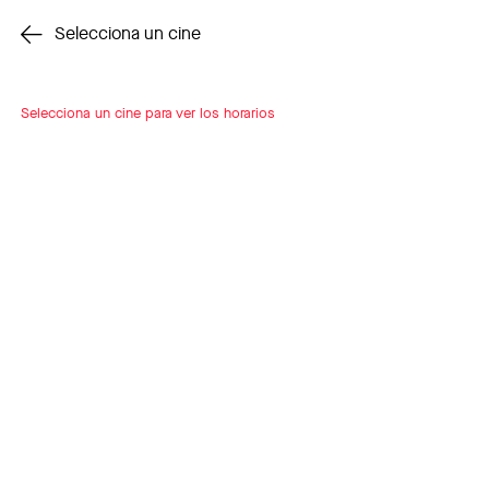
Cambiar cine
Selecciona un cine
Selecciona un cine para ver los horarios
INSCRÍBETE
A LOOP