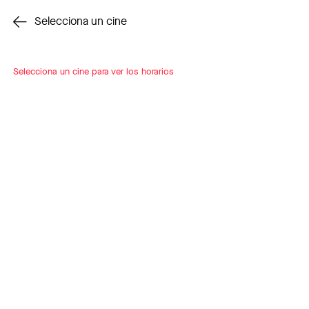
Cambiar cine
Selecciona un cine
Selecciona un cine para ver los horarios
INSCRÍBETE
A LOOP