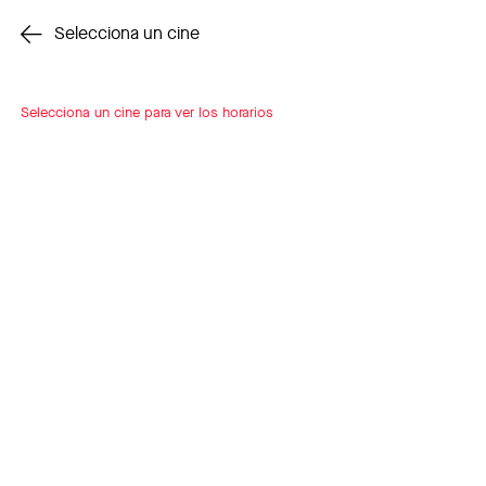
Cambiar cine
Selecciona un cine
Selecciona un cine para ver los horarios
INSCRÍBETE
A LOOP