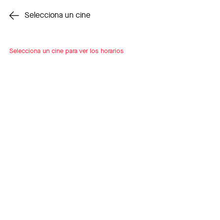
Cambiar cine
Selecciona un cine
Selecciona un cine para ver los horarios
INSCRÍBETE
A LOOP