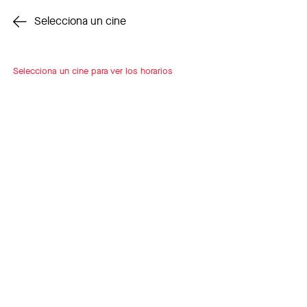
Cambiar cine
Selecciona un cine
Selecciona un cine para ver los horarios
INSCRÍBETE
A LOOP