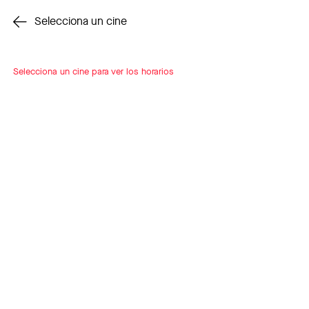
Cambiar cine
Selecciona un cine
Selecciona un cine para ver los horarios
INSCRÍBETE
A LOOP