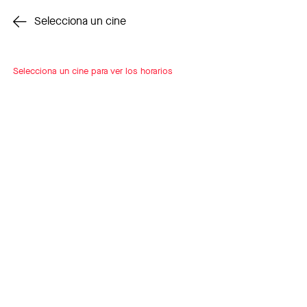
Cambiar cine
Selecciona un cine
Selecciona un cine para ver los horarios
INSCRÍBETE
A LOOP