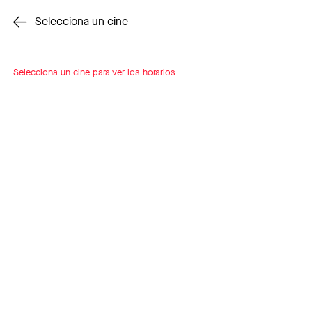
Cambiar cine
Selecciona un cine
Selecciona un cine para ver los horarios
INSCRÍBETE
A LOOP