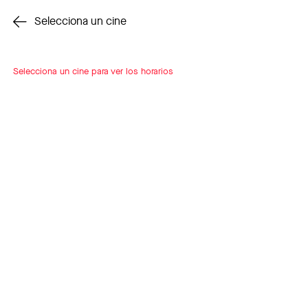
Cambiar cine
Selecciona un cine
Selecciona un cine para ver los horarios
INSCRÍBETE
A LOOP