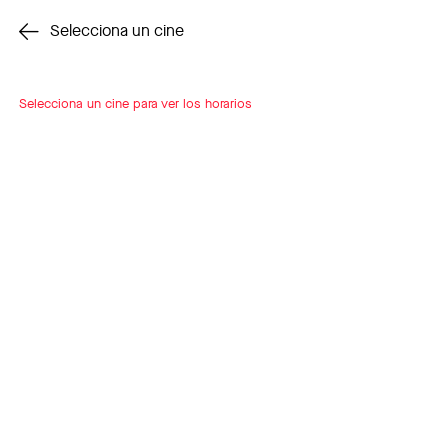
Cambiar cine
Selecciona un cine
Selecciona un cine para ver los horarios
INSCRÍBETE
A LOOP