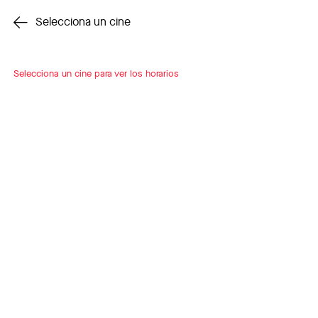
Cambiar cine
Selecciona un cine
Selecciona un cine para ver los horarios
INSCRÍBETE
A LOOP