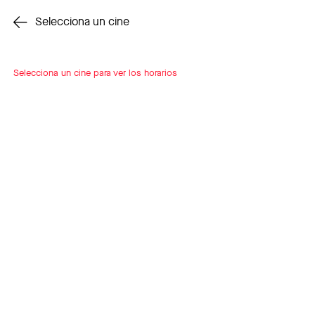
Cambiar cine
Selecciona un cine
Selecciona un cine para ver los horarios
INSCRÍBETE
A LOOP