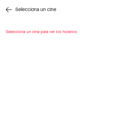
Cambiar cine
Selecciona un cine
Selecciona un cine para ver los horarios
INSCRÍBETE
A LOOP