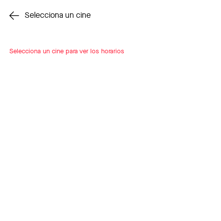
Cambiar cine
Selecciona un cine
Selecciona un cine para ver los horarios
INSCRÍBETE
A LOOP