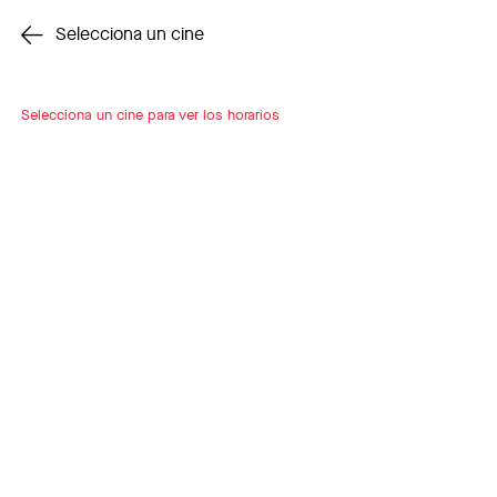
Cambiar cine
Selecciona un cine
Selecciona un cine para ver los horarios
INSCRÍBETE
A LOOP