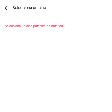
Cambiar cine
Selecciona un cine
Selecciona un cine para ver los horarios
INSCRÍBETE
A LOOP