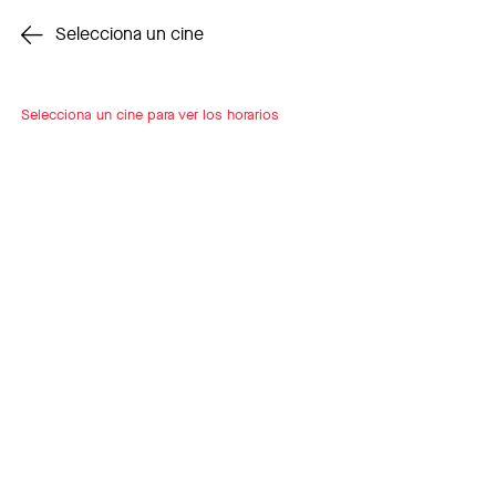
Cambiar cine
Selecciona un cine
Selecciona un cine para ver los horarios
INSCRÍBETE
A LOOP