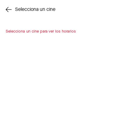
Cambiar cine
Selecciona un cine
Selecciona un cine para ver los horarios
INSCRÍBETE
A LOOP