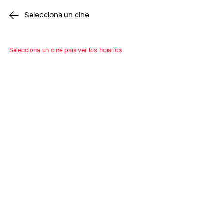
Cambiar cine
Selecciona un cine
Selecciona un cine para ver los horarios
INSCRÍBETE
A LOOP