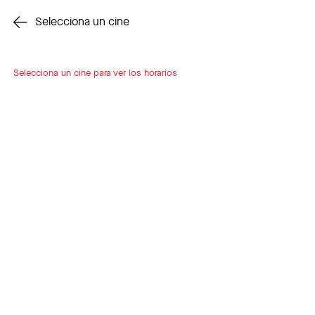
Cambiar cine
Selecciona un cine
Selecciona un cine para ver los horarios
INSCRÍBETE
A LOOP