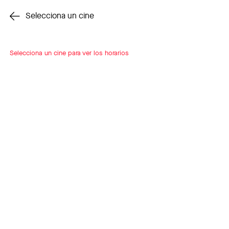
Cambiar cine
Selecciona un cine
Selecciona un cine para ver los horarios
INSCRÍBETE
A LOOP