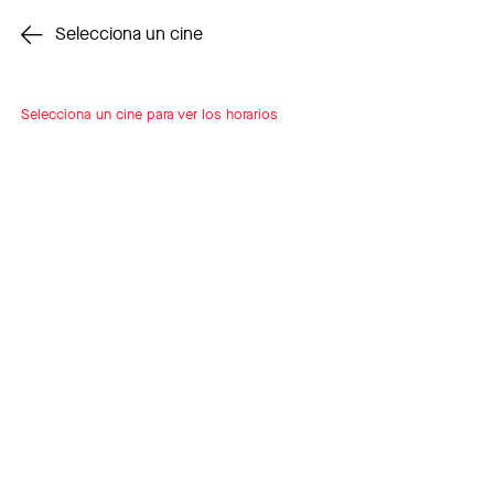
Cambiar cine
Selecciona un cine
Selecciona un cine para ver los horarios
INSCRÍBETE
A LOOP