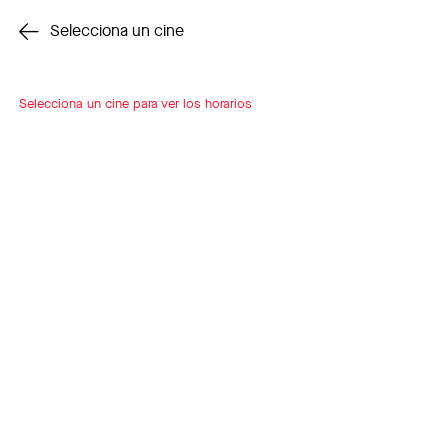
Cambiar cine
Selecciona un cine
Selecciona un cine para ver los horarios
INSCRÍBETE
A LOOP