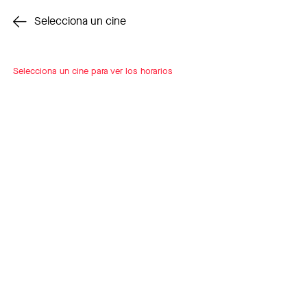
Cambiar cine
Selecciona un cine
Selecciona un cine para ver los horarios
INSCRÍBETE
A LOOP