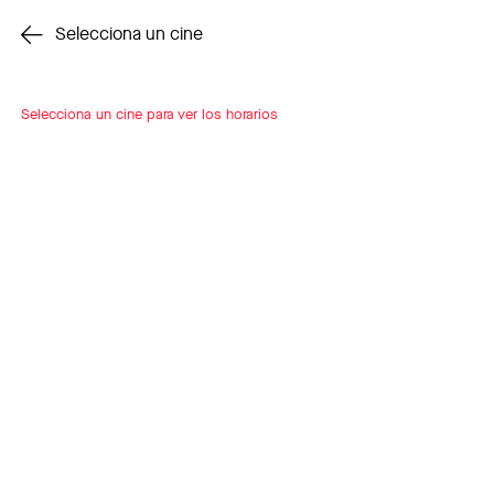
Cambiar cine
Selecciona un cine
Selecciona un cine para ver los horarios
INSCRÍBETE
A LOOP