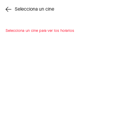
Cambiar cine
Selecciona un cine
Selecciona un cine para ver los horarios
INSCRÍBETE
A LOOP