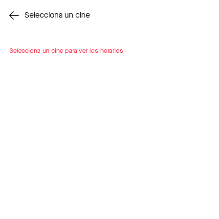
Cambiar cine
Selecciona un cine
Selecciona un cine para ver los horarios
INSCRÍBETE
A LOOP