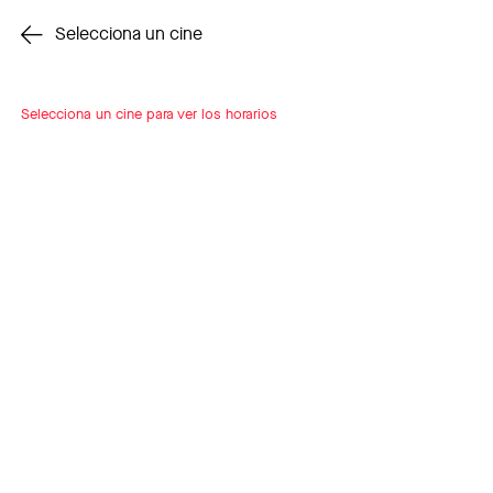
Cambiar cine
Selecciona un cine
Selecciona un cine para ver los horarios
INSCRÍBETE
A LOOP