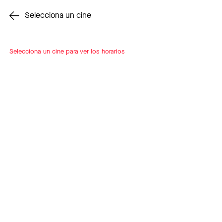
Cambiar cine
Selecciona un cine
Selecciona un cine para ver los horarios
INSCRÍBETE
A LOOP