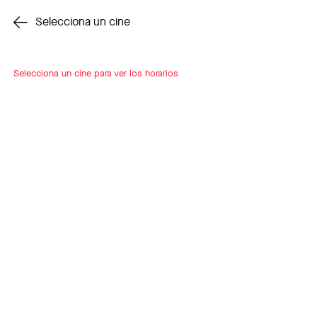
Cambiar cine
Selecciona un cine
Selecciona un cine para ver los horarios
INSCRÍBETE
A LOOP