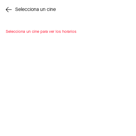
Cambiar cine
Selecciona un cine
Selecciona un cine para ver los horarios
INSCRÍBETE
A LOOP