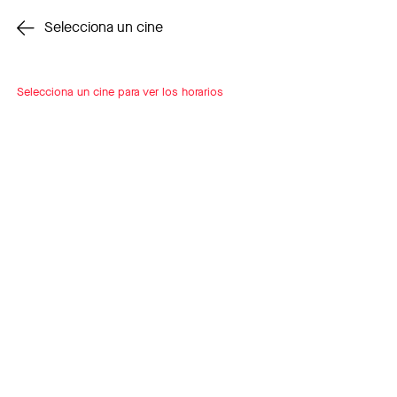
Cambiar cine
Selecciona un cine
Selecciona un cine para ver los horarios
INSCRÍBETE
A LOOP