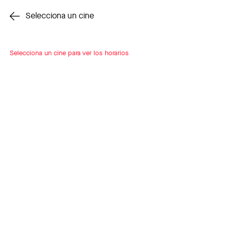
Cambiar cine
Selecciona un cine
Selecciona un cine para ver los horarios
INSCRÍBETE
A LOOP