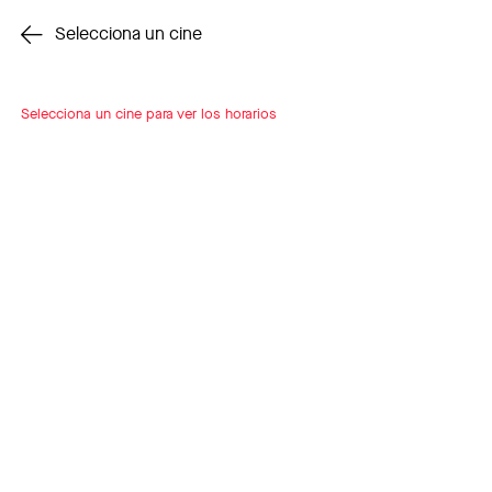
Cambiar cine
Selecciona un cine
Selecciona un cine para ver los horarios
INSCRÍBETE
A LOOP