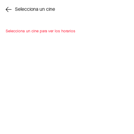
Cambiar cine
Selecciona un cine
Selecciona un cine para ver los horarios
INSCRÍBETE
A LOOP