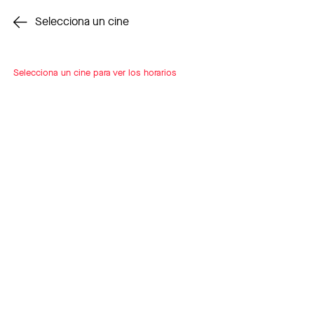
Cambiar cine
Selecciona un cine
Selecciona un cine para ver los horarios
INSCRÍBETE
A LOOP