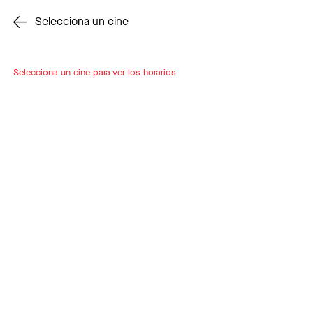
Cambiar cine
Selecciona un cine
Selecciona un cine para ver los horarios
INSCRÍBETE
A LOOP