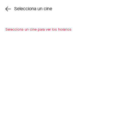
Cambiar cine
Selecciona un cine
Selecciona un cine para ver los horarios
INSCRÍBETE
A LOOP