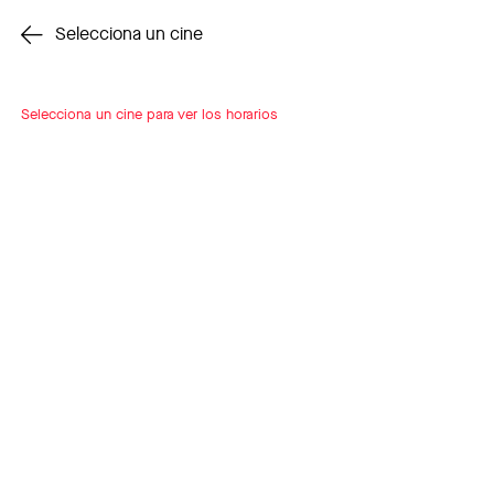
Cambiar cine
Selecciona un cine
Selecciona un cine para ver los horarios
INSCRÍBETE
A LOOP