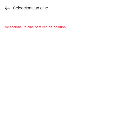
Cambiar cine
Selecciona un cine
Selecciona un cine para ver los horarios
INSCRÍBETE
A LOOP