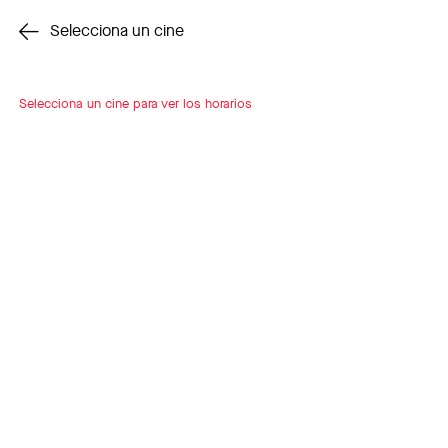
Cambiar cine
Selecciona un cine
Selecciona un cine para ver los horarios
INSCRÍBETE
A LOOP