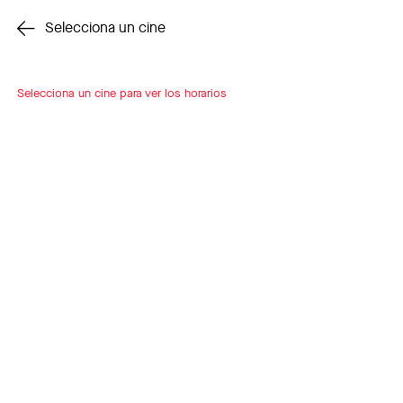
Cambiar cine
Selecciona un cine
Selecciona un cine para ver los horarios
INSCRÍBETE
A LOOP