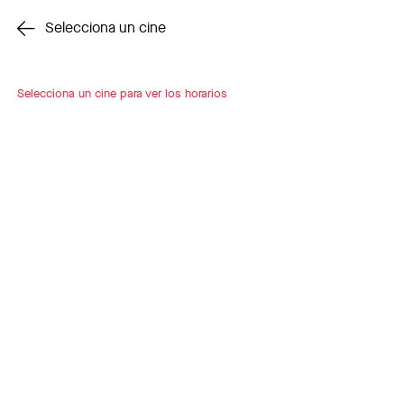
Cambiar cine
Selecciona un cine
Selecciona un cine para ver los horarios
INSCRÍBETE
A LOOP