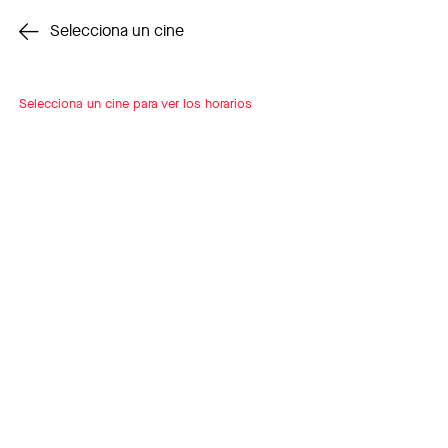
Cambiar cine
Selecciona un cine
Selecciona un cine para ver los horarios
INSCRÍBETE
A LOOP