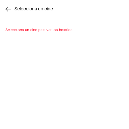
Cambiar cine
Selecciona un cine
Selecciona un cine para ver los horarios
INSCRÍBETE
A LOOP