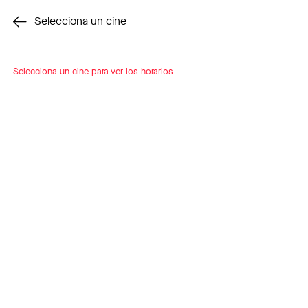
Cambiar cine
Selecciona un cine
Selecciona un cine para ver los horarios
INSCRÍBETE
A LOOP