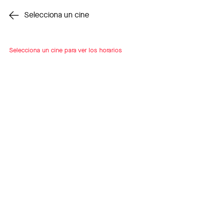
Cambiar cine
Selecciona un cine
Selecciona un cine para ver los horarios
INSCRÍBETE
A LOOP