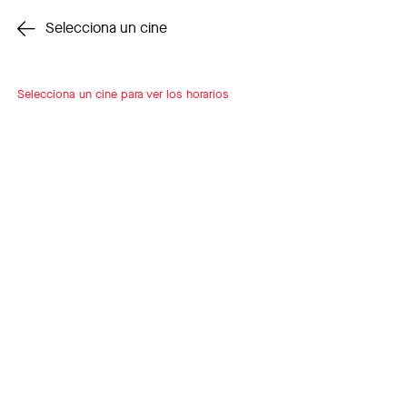
Cambiar cine
Selecciona un cine
Selecciona un cine para ver los horarios
INSCRÍBETE
A LOOP